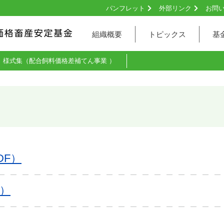
パンフレット
外部リンク
お問
組織概要
トピックス
基
様式集（配合飼料価格差補てん事業 ）
DF）
F）