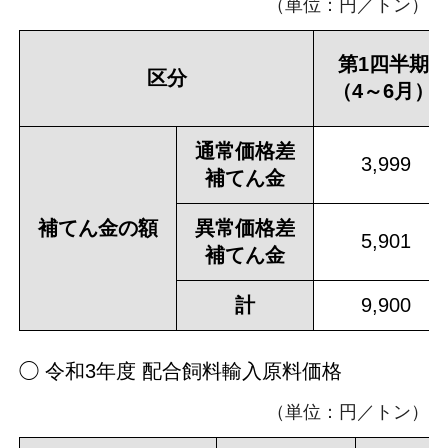
（単位：円／トン）
第1四半期
区分
（4～6月）
通常価格差
3,999
補てん金
補てん金の額
異常価格差
5,901
補てん金
計
9,900
◯ 令和3年度 配合飼料輸入原料価格
（単位：円／トン）